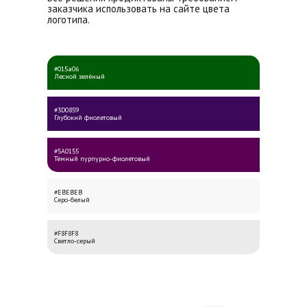
заказчика использовать на сайте цвета
логотипа.
#015a06
Лесной зелёный
#3D0859
Глубокий фиолетовый
#5A0155
Тёмный пурпурно-фиолетовый
#EBEBEB
Серо-белый
#F8F8F8
Светло-серый