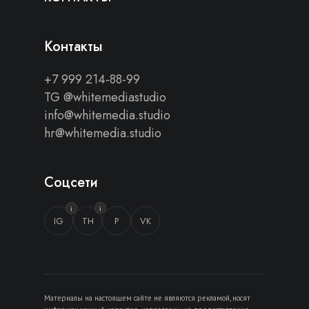
Контакты
+7 999 214-88-99
TG @whitemediastudio
info@whitemedia.studio
hr@whitemedia.studio
Соцсети
i
i
IG
TH
P
VK
Материалы на настоящем сайте не являются рекламой, носят