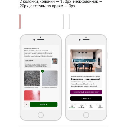
2 колонки, колонки — 150px, межколонник —
20px, отступы по краям — 0px