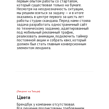
первым опытом работы со стартапом,
который существовал только на бумаге.
Несмотря на неоднозначность ситуации,
мы решили взяться за задачу — и в итоге
оказались в центре первого за шесть лет
работы студии скандала. Перед нами стояла
задача разработать одностраничный сайт
по техническому заданию, адаптированный
под мобильный рекламный трафик,
реализовать анимации, подключить таймер
постоянной акции и собрать квиз, который
должен был стать главным конверсионным
элементом лендинга.
(Лендинг на Тильде)
Цвета
Брендбук у компании отсутствовал.
Все решения продиктованы требованием