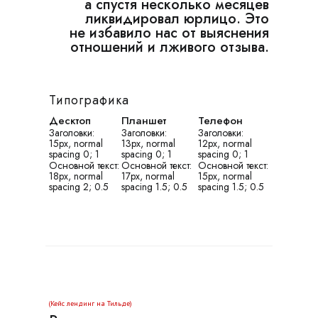
а спустя несколько месяцев
ликвидировал юрлицо. Это
не избавило нас от выяснения
отношений и лживого отзыва.
Типографика
Десктоп
Планшет
Телефон
Заголовки:
Заголовки:
Заголовки:
15px, normal
13px, normal
12px, normal
spacing 0; 1
spacing 0; 1
spacing 0; 1
Основной текст:
Основной текст:
Основной текст:
18px, normal
17px, normal
15px, normal
spacing 2; 0.5
spacing 1.5; 0.5
spacing 1.5; 0.5
(Кейс лендинг на Тильде)