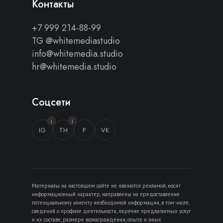
Контакты
+7 999 214-88-99
TG @whitemediastudio
info@whitemedia.studio
hr@whitemedia.studio
Соцсети
i
i
IG
TH
P
VK
Материалы на настоящем сайте не являются рекламой, носят
информационный характер, направлены на предоставление
потенциальному клиенту необходимой информации, в том числе,
сведений о профиле деятельности, перечне предлагаемых услуг
и их составе, размере вознаграждения, опыте и иных