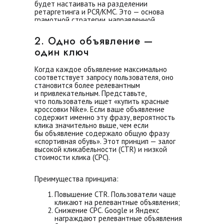
будет настаивать на разделении
ретаргетинга и РСЯ/КМС. Это — основа
грамотной стратегии, направленной
на максимизацию ROI.
2. Одно объявление —
один ключ
Когда каждое объявление максимально
соответствует запросу пользователя, оно
становится более релевантным
и привлекательным. Представьте,
что пользователь ищет «купить красные
кроссовки Nike». Если ваше объявление
содержит именно эту фразу, вероятность
клика значительно выше, чем если
бы объявление содержало общую фразу
«спортивная обувь». Этот принцип — залог
высокой кликабельности (CTR) и низкой
стоимости клика (CPC).
Преимущества принципа:
Повышение CTR. Пользователи чаще
кликают на релевантные объявления;
Снижение CPC. Google и Яндекс
награждают релевантные объявления